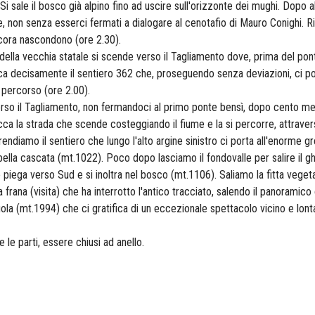
Si sale il bosco già alpino fino ad uscire sull'orizzonte dei mughi. Dopo a
non senza esserci fermati a dialogare al cenotafio di Mauro Conighi. Rip
ancora nascondono (ore 2.30).
ella vecchia statale si scende verso il Tagliamento dove, prima del ponte
ca decisamente il sentiero 362 che, proseguendo senza deviazioni, ci porta
e percorso (ore 2.00).
so il Tagliamento, non fermandoci al primo ponte bensì, dopo cento met
occa la strada che scende costeggiando il fiume e la si percorre, attravers
endiamo il sentiero che lungo l'alto argine sinistro ci porta all'enorme gr
la bella cascata (mt.1022). Poco dopo lasciamo il fondovalle per salire il 
 piega verso Sud e si inoltra nel bosco (mt.1106). Saliamo la fitta veget
la frana (visita) che ha interrotto l'antico tracciato, salendo il panorami
ola (mt.1994) che ci gratifica di un eccezionale spettacolo vicino e lon
le parti, essere chiusi ad anello.