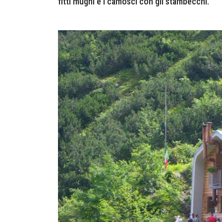
fitti mughi e i camosci con gli stambecchi.