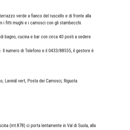
 terrazzo verde a fianco del ruscello e di fronte alla
n i fitti mughi e i camosci con gli stambecchi.
, di bagno, cucina e bar con circa 40 posti a sedere
. Il numero di Telefono e il 0433/88555, il gestore è
o, Lavinâl vert, Posta dei Camosci, Riguota.
scina (mt.878) ci porta lentamente in Val di Suola, alla