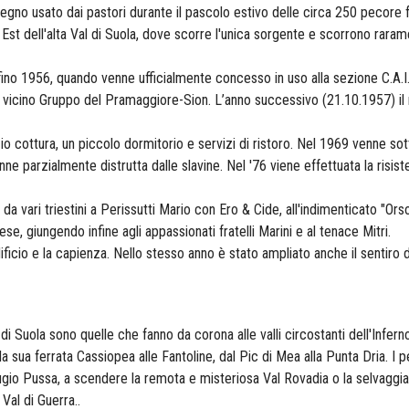
legno usato dai pastori durante il pascolo estivo delle circa 250 pecore f
nte Est dell'alta Val di Suola, dove scorre l'unica sorgente e scorrono ra
o fino 1956, quando venne ufficialmente concesso in uso alla sezione C.A.I
el vicino Gruppo del Pramaggiore-Sion. L’anno successivo (21.10.1957) il r
io cottura, un piccolo dormitorio e servizi di ristoro. Nel 1969 venne sot
e parzialmente distrutta dalle slavine. Nel '76 viene effettuata la risiste
 da vari triestini a Perissutti Mario con Ero & Cide, all'indimenticato "Orso
e, giungendo infine agli appassionati fratelli Marini e al tenace Mitri.
dificio e la capienza. Nello stesso anno è stato ampliato anche il sentiro 
 di Suola sono quelle che fanno da corona alle valli circostanti dell'Infer
sua ferrata Cassiopea alle Fantoline, dal Pic di Mea alla Punta Dria. I p
ugio Pussa, a scendere la remota e misteriosa Val Rovadia o la selvaggia 
Val di Guerra..