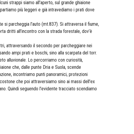
lcuni strappi siamo all'aperto, sul grande ghiaione
artiamo più leggeri e già intravediamo i prati dove
 si parcheggia l'auto (mt.837). Si attraversa il fiume,
 dritti all’incontro con la strada forestale, dov’è
ri, attraversando il secondo per parcheggiare nei
ando ampi prati e boschi, sino alla scarpata del torr.
eto alluvionale. Lo percorriamo con curiosità,
ghiaione che, dalle punte Dria e Suola, scende
azione, incontriamo punti panoramici, protezioni
co costone che poi attraversiamo sino ai massi dell'ex
tano. Quindi seguendo l'evidente tracciato scendiamo