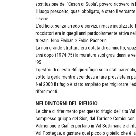
sostituzione del “Cason di Suola“, povero ricovero in 
Il luogo prescelto, quasi obbligato, é stato il versa
slavine.
L’edificio, senza arredo e servizi, rimase inutilizzat
rocciatori era in quegli anni particolarmente attiva n
triestini Nino Flaiban e Fabio Pacherini.
La non grande struttura era dotata di caminetto, spaz
anni dopo (1974-75) la muratura subì gravi danni e venn
'95.
I gestori di questo Rifugio-rifugio sono stati parecchi,
sotto la gerla mentre scendeva a fare provviste in paes
Nel 2008 il rifugio è stato ampliato per migliorare l’e
rifornimenti.
NEI DINTORNI DEL RIFUGIO
Le cime di riferimento per questo rifugio dell'alta Val
complesso gruppo del Sion, dal Torrione Comici con la 
Valmenone e Giaf, ci portano in Val Settimana e al rif
Val Postegae, a gustare quel piccolo gioiello che é la 