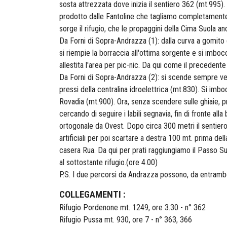
sosta attrezzata dove inizia il sentiero 362 (mt.995). 
prodotto dalle Fantoline che tagliamo completamente, 
sorge il rifugio, che le propaggini della Cima Suola 
Da Forni di Sopra-Andrazza (1): dalla curva a gomito d
si riempie la borraccia all'ottima sorgente e si imboc
allestita l'area per pic-nic. Da qui come il precedent
Da Forni di Sopra-Andrazza (2): si scende sempre ver
pressi della centralina idroelettrica (mt.830). Si imb
Rovadia (mt.900). Ora, senza scendere sulle ghiaie, pr
cercando di seguire i labili segnavia, fin di fronte al
ortogonale da Ovest. Dopo circa 300 metri il sentiero
artificiali per poi scartare a destra 100 mt. prima del
casera Rua. Da qui per prati raggiungiamo il Passo Su
al sottostante rifugio.(ore 4.00)
P.S. I due percorsi da Andrazza possono, da entrambe 
COLLEGAMENTI :
Rifugio Pordenone mt. 1249, ore 3.30 - n° 362
Rifugio Pussa mt. 930, ore 7 - n° 363, 366