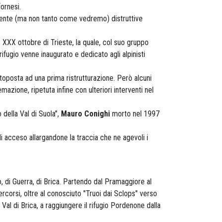
ornesi.
ramente (ma non tanto come vedremo) distruttive
. XXX ottobre di Trieste, la quale, col suo gruppo
ifugio venne inaugurato e dedicato agli alpinisti
toposta ad una prima ristrutturazione. Però alcuni
mazione, ripetuta infine con ulteriori interventi nel
 della Val di Suola",
Mauro Conighi
morto nel 1997
di acceso allargandone la traccia che ne agevoli i
no, di Guerra, di Brica. Partendo dal Pramaggiore al
ercorsi, oltre al conosciuto "Truoi dai Sclops" verso
Val di Brica, a raggiungere il rifugio Pordenone dalla