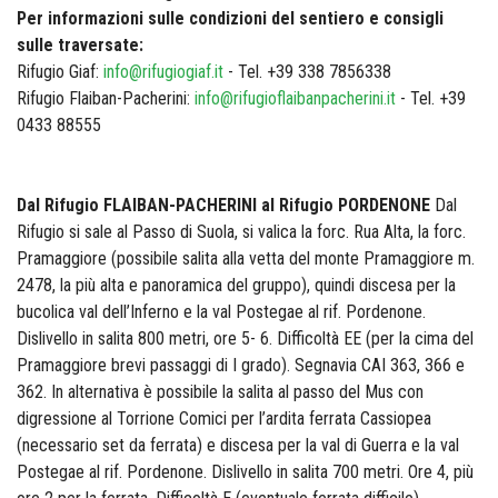
Per informazioni sulle condizioni del sentiero e consigli
sulle traversate:
Rifugio Giaf:
info@rifugiogiaf.it
- Tel. +39 338 7856338
Rifugio Flaiban-Pacherini:
info@rifugioflaibanpacherini.it
- Tel. +39
0433 88555
Dal Rifugio FLAIBAN-PACHERINI al Rifugio PORDENONE
Dal
Rifugio si sale al Passo di Suola, si valica la forc. Rua Alta, la forc.
Pramaggiore (possibile salita alla vetta del monte Pramaggiore m.
2478, la più alta e panoramica del gruppo), quindi discesa per la
bucolica val dell’Inferno e la val Postegae al rif. Pordenone.
Dislivello in salita 800 metri, ore 5- 6. Difficoltà EE (per la cima del
Pramaggiore brevi passaggi di I grado). Segnavia CAI 363, 366 e
362. In alternativa è possibile la salita al passo del Mus con
digressione al Torrione Comici per l’ardita ferrata Cassiopea
(necessario set da ferrata) e discesa per la val di Guerra e la val
Postegae al rif. Pordenone. Dislivello in salita 700 metri. Ore 4, più