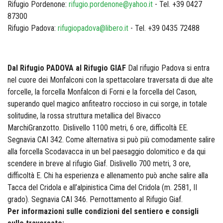
Rifugio Pordenone:
rifugio.pordenone@yahoo.it
- Tel. +39 0427
87300
Rifugio Padova:
rifugiopadova@libero.it
- Tel. +39 0435 72488
Dal Rifugio PADOVA al Rifugio GIAF
Dal rifugio Padova si entra
nel cuore dei Monfalconi con la spettacolare traversata di due alte
forcelle, la forcella Monfalcon di Forni e la forcella del Cason,
superando quel magico anfiteatro roccioso in cui sorge, in totale
solitudine, la rossa struttura metallica del Bivacco
MarchiGranzotto. Dislivello 1100 metri, 6 ore, difficoltà EE.
Segnavia CAI 342. Come alternativa si può più comodamente salire
alla forcella Scodavacca in un bel paesaggio dolomitico e da qui
scendere in breve al rifugio Giaf. Dislivello 700 metri, 3 ore,
difficoltà E. Chi ha esperienza e allenamento può anche salire alla
Tacca del Cridola e all’alpinistica Cima del Cridola (m. 2581, II
grado). Segnavia CAI 346. Pernottamento al Rifugio Giaf.
Per informazioni sulle condizioni del sentiero e consigli