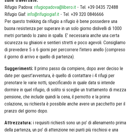
sulle traversate:
Rifugio Padova:
rifugiopadova@libero.it
- Tel. +39 0435 72488
Rifugio Giaf:
info@rifugiogiaf.it
- Tel. +39 320 0846666
Per questo trekking da rifugio a rifugio è bene possedere una
buona resistenza per superare in un solo giorno dislivelli di 1000
metri portando lo zaino in spalla. E’ necessaria anche una certa
sicurezza su ghiaioni e sentieri stretti e poco agevoli. Consigliamo
di prevedere 5 o 6 giorni per percorrere l’intero anello (compreso
il giorno di arrivo e quello di partenza).
Suggerimenti:
Il primo passo da compiere, dopo aver deciso le
date per quest’avventura, è quello di contattare i 4 rifugi per
prenotare le varie notti, specificando in quale data si intende
dormire in quel rifugio, di solito si sceglie un trattamento di mezza
pensione, che include quindi la cena, il pernotto e la prima
colazione, su richiesta è possibile anche avere un pacchetto per il
pranzo del giorno dopo.
Attrezzatura:
i requisiti richiesti sono un po’ di allenamento prima
della partenza, un po’ di attenzione nei punti più rischiosi e una