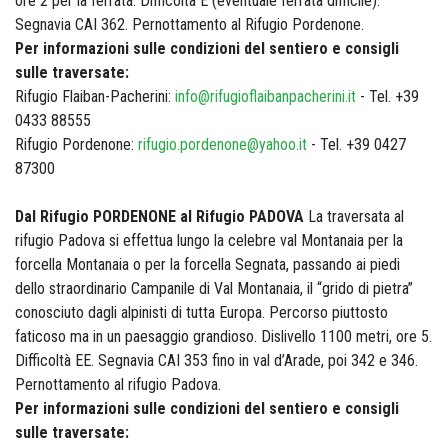
ore 2 per la ferrata. Difficoltà E (eventuale ferrata difficile).
Segnavia CAI 362. Pernottamento al Rifugio Pordenone.
Per informazioni sulle condizioni del sentiero e consigli
sulle traversate:
Rifugio Flaiban-Pacherini:
info@rifugioflaibanpacherini.it
- Tel. +39
0433 88555
Rifugio Pordenone:
rifugio.pordenone@yahoo.it
- Tel. +39 0427
87300
Dal Rifugio PORDENONE al Rifugio PADOVA
La traversata al
rifugio Padova si effettua lungo la celebre val Montanaia per la
forcella Montanaia o per la forcella Segnata, passando ai piedi
dello straordinario Campanile di Val Montanaia, il “grido di pietra”
conosciuto dagli alpinisti di tutta Europa. Percorso piuttosto
faticoso ma in un paesaggio grandioso. Dislivello 1100 metri, ore 5.
Difficoltà EE. Segnavia CAI 353 fino in val d’Arade, poi 342 e 346.
Pernottamento al rifugio Padova.
Per informazioni sulle condizioni del sentiero e consigli
sulle traversate: