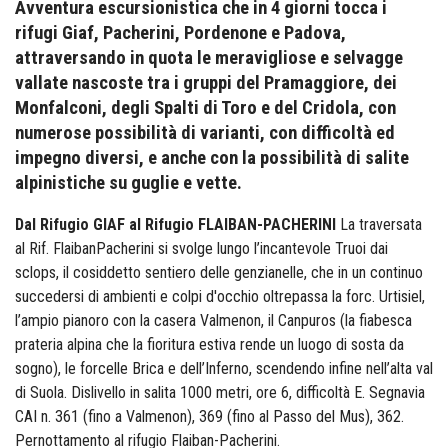
Avventura escursionistica che in 4 giorni tocca i
rifugi Giaf, Pacherini, Pordenone e Padova,
attraversando in quota le meravigliose e selvagge
vallate nascoste tra i gruppi del Pramaggiore, dei
Monfalconi, degli Spalti di Toro e del Cridola, con
numerose possibilità di varianti, con difficoltà ed
impegno diversi, e anche con la possibilità di salite
alpinistiche su guglie e vette.
Dal Rifugio GIAF al Rifugio FLAIBAN-PACHERINI
La traversata
al Rif. FlaibanPacherini si svolge lungo l’incantevole Truoi dai
sclops, il cosiddetto sentiero delle genzianelle, che in un continuo
succedersi di ambienti e colpi d'occhio oltrepassa la forc. Urtisiel,
l’ampio pianoro con la casera Valmenon, il Canpuros (la fiabesca
prateria alpina che la fioritura estiva rende un luogo di sosta da
sogno), le forcelle Brica e dell’Inferno, scendendo infine nell’alta val
di Suola. Dislivello in salita 1000 metri, ore 6, difficoltà E. Segnavia
CAI n. 361 (fino a Valmenon), 369 (fino al Passo del Mus), 362.
Pernottamento al rifugio Flaiban-Pacherini.