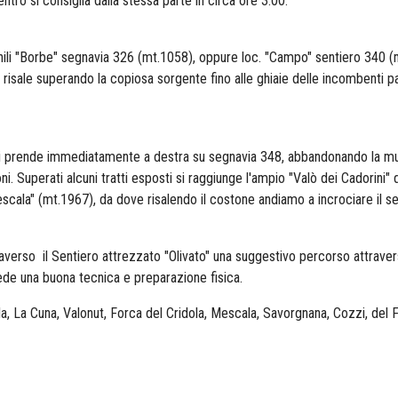
entro si consiglia dalla stessa parte in circa ore 3.00.
enili "Borbe" segnavia 326 (mt.1058), oppure loc. "Campo" sentiero 340 
e si risale superando la copiosa sorgente fino alle ghiaie delle incombenti 
i prende immediatamente a destra su segnavia 348, abbandonando la mula
 Superati alcuni tratti esposti si raggiunge l'ampio "Valò dei Cadorini" d
escala" (mt.1967), da dove risalendo il costone andiamo a incrociare il s
verso il Sentiero attrezzato "Olivato" una suggestivo percorso attraverso 
ede una buona tecnica e preparazione fisica.
la, La Cuna, Valonut, Forca del Cridola, Mescala, Savorgnana, Cozzi, del F