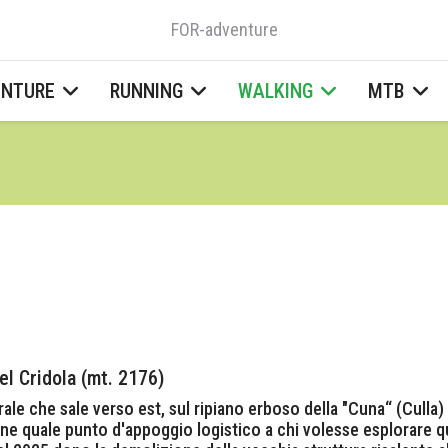
FOR-adventure
ENTURE
RUNNING
WALKING
MTB
l Cridola (mt. 2176)
aterale che sale verso est, sul ripiano erboso della "Cuna“ (Cull
ne quale punto d'appoggio logistico a chi volesse esplorare 