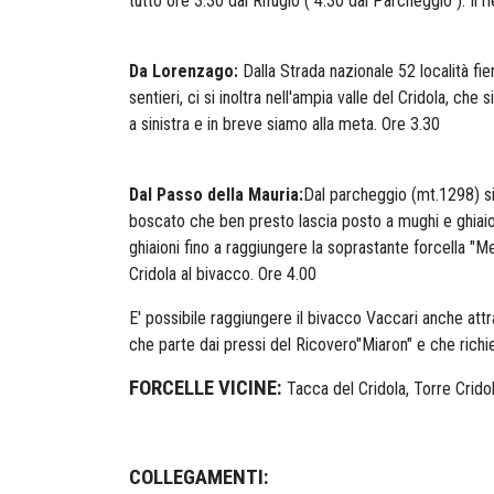
tutto ore 3.30 dal Rifugio ( 4.30 dal Parcheggio ). Il ri
Da Lorenzago:
Dalla Strada nazionale 52 località fi
sentieri, ci si inoltra nell'ampia valle del Cridola, ch
a sinistra e in breve siamo alla meta. Ore 3.30
Dal Passo della Mauria:
Dal parcheggio (mt.1298) s
boscato che ben presto lascia posto a mughi e ghiaioni.
ghiaioni fino a raggiungere la soprastante forcella "M
Cridola al bivacco. Ore 4.00
E' possibile raggiungere il bivacco Vaccari anche attra
che parte dai pressi del Ricovero"Miaron" e che richi
FORCELLE VICINE:
Tacca del Cridola, Torre Crido
COLLEGAMENTI: