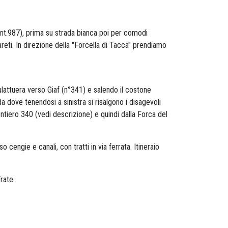
(mt.987), prima su strada bianca poi per comodi
pareti. In direzione della "Forcella di Tacca" prendiamo
ttuera verso Giaf (n°341) e salendo il costone
a dove tenendosi a sinistra si risalgono i disagevoli
entiero 340 (vedi descrizione) e quindi dalla Forca del
cengie e canali, con tratti in via ferrata. Itineraio
rate.