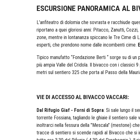
ESCURSIONE PANORAMICA AL B
L'anfiteatro di dolomia che sovrasta e racchiude ques
riportano a quei gloriosi anni: Pitacco, Zanutti, Cozzi
zone, mentre in lontananza spiccano le Tre Cime di
esperti, che prendono nome dalle incombenti cime.
E
Tipico manufatto “Fondazione Berti “ sorge su di un pi
più ampia Valle del Cridola. Il bivacco con i classici
metri sul sentiero 325 che porta al Passo della Mauri
VIE DI ACCESSO AL BIVACCO VACCARI:
Dal Rifugio Giaf - Forni di Sopra
: Si sale lungo il 
torrente Fossiana, tagliando le ghiaie il sentiero sale
inoltrarci nella fessura della "Mescala" (mestone) che
tracce di sentiero si scende rapidi al Bivacco che si i