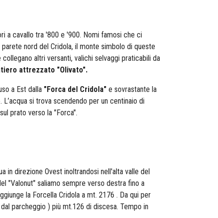
ri a cavallo tra '800 e '900. Nomi famosi che ci
de parete nord del Cridola, il monte simbolo di queste
ollegano altri versanti, valichi selvaggi praticabili da
tiero attrezzato "Olivato".
uso a Est dalla
"Forca del Cridola"
e sovrastante la
o. L’acqua si trova scendendo per un centinaio di
ul prato verso la "Forca".
 in direzione Ovest inoltrandosi nell'alta valle del
e del "Valonut" saliamo sempre verso destra fino a
aggiunge la Forcella Cridola a mt. 2176 . Da qui per
171 dal parcheggio ) più mt.126 di discesa. Tempo in