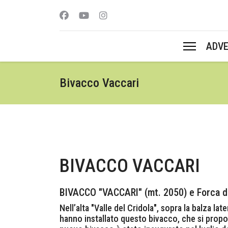
ADV
Bivacco Vaccari
BIVACCO VACCARI
BIVACCO "VACCARI" (mt. 2050) e Forca de
Nell’alta "Valle del Cridola", sopra la balza l
hanno installato questo bivacco, che si propo