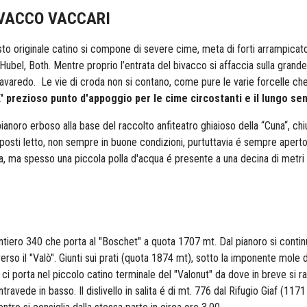
IVACCO VACCARI
to originale catino si compone di severe cime, meta di forti arrampicato
, Hubel, Both. Mentre proprio l’entrata del bivacco si affaccia sulla gran
 Lavaredo.
Le vie di croda non si contano, come pure le varie forcelle che c
' prezioso punto d'appoggio per le cime circostanti e il lungo sen
anoro erboso alla base del raccolto anfiteatro ghiaioso della “Cuna“, chi
 9 posti letto, non sempre in buone condizioni, purtuttavia é sempre apert
a, ma spesso una piccola polla d'acqua é presente a una decina di metri s
sentiero 340 che porta al "Boschet" a quota 1707 mt. Dal pianoro si continua
 verso il "Valò". Giunti sui prati (quota 1874 mt), sotto la imponente mol
 ci porta nel piccolo catino terminale del "Valonut" da dove in breve si r
ntravede in basso. Il dislivello in salita é di mt. 776 dal Rifugio Giaf (1