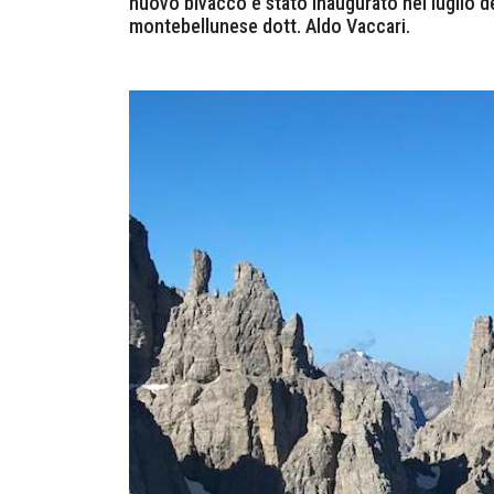
nuovo bivacco è stato inaugurato nel luglio de
montebellunese dott. Aldo Vaccari.