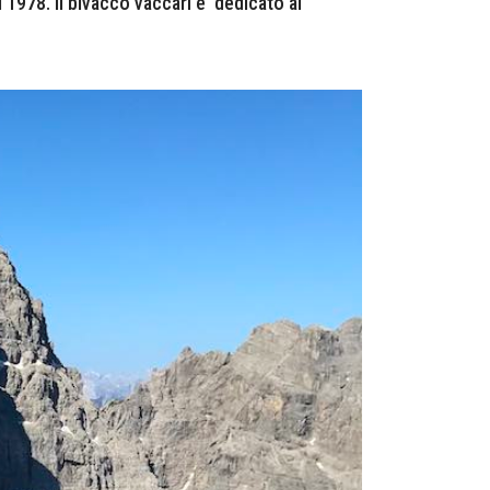
 1978. Il bivacco vaccari è dedicato al