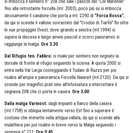
si imbocca il sentiero n° 208 che sale i pascoli del "Col Marende"
fino alla retrostante forcella (mt. 2003), poco più sù si imbocca
decisamente il canalone che porta a mt. 2290 di
"Forca Rossa"
,
da qui si scende il vallone sovrastato dal "Crodon di Tiarfin" fin oltre
le sue propaggini Ovest, dove girando a sinistra (mt.1994) si
supera la discesa e lungo ameni pascoli e scorci panoramici si
raggiunge la malga.
Ore 3.30
Dal Rifugio ten. Fabbro:
si risale per sentiero non segnato la
dorsale di fronte al rifugio seguendo la sciovia. A quota 2000 si
entra nella Val Larga costeggiando il Tudaio di Razzo per poi
risalire all'ampia e panoramica Forcella Naiareit (mt.2120). Da qui si
scende per magnifici prati sino all'infossatura a intercettare il
segnavia 208 che ci porta in casera.
Ore 3.00
Dalla malga Varmost:
dagli impianti a fianco della casera
(mt.1758) si obliqua lentamente verso Est fino a superare il
costone che immette nella attigua vallata, da qui si scende alla
mulattiera per poi risalire in breve verso la Malga seguendo i
segnavia n° 211.
Ore 0.45