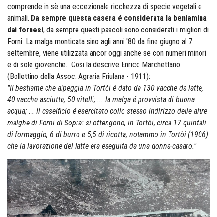
comprende in sè una eccezionale ricchezza di specie vegetali e
animali.
Da sempre questa casera é considerata la beniamina
dai fornesi
, da sempre questi pascoli sono considerati i migliori di
Forni. La malga monticata sino agli anni '80 da fine giugno al 7
settembre, viene utilizzata ancor oggi anche se con numeri minori
e di sole giovenche. Così la descrive Enrico Marchettano
(Bollettino della Assoc. Agraria Friulana - 1911):
"Il bestiame che alpeggia in Tortòi é dato da 130 vacche da latte,
40 vacche asciutte, 50 vitelli; ... la malga é provvista di buona
acqua; ... Il caseificio é esercitato collo stesso indirizzo delle altre
malghe di Forni di Sopra: si ottengono, in Tortòi, circa 17 quintali
di formaggio, 6 di burro e 5,5 di ricotta, notammo in Tortòi (1906)
che la lavorazione del latte era eseguita da una donna-casaro."