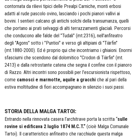
contornata da rilievi tipici delle Prealpi Carniche, monti erbosi
adatti al rude pascolo ovino, lasciando i pochi pianori vallivi ai
bovini. I sentieri calcano gli antichi solchi della transumanza, quelli
che portano ai prati selvaggi di alti terrazzamenti glaciali.
Percorsi
che conducono alle falde del "Tudali" (mt.2316), nell'anfiteatro
degli "Agons" sotto i "Puntioi" e verso gli altipiani di "Tiàrfin"
(mt.1880-2000). Ed é proprio qui che incontriamo i ghiaioni. Enormi
sfasciumi che scendono dal dolomitico "Crodon di Tiàrfin" (mt.
2413) e dalla retrostante catena che segna il confine con il pianoro
di Razzo.
Altri incontri sono possibili per l'escursionista rispettoso,
come
camosci e marmotte, aquile a gracchi
che al pari della
estiva moltitudine di fiori accompagnano in silenzio i suoi passi.
STORIA DELLA MALGA TARTOI:
Entrando nella rinnovata casera l’architrave porta la scritta “
sulle
rovine si edificava 2 luglio 1874 M.C.T.“
(cioè Malga Comunale
Tartoi). Il caratteristico anfiteatro che racchiude questa malga