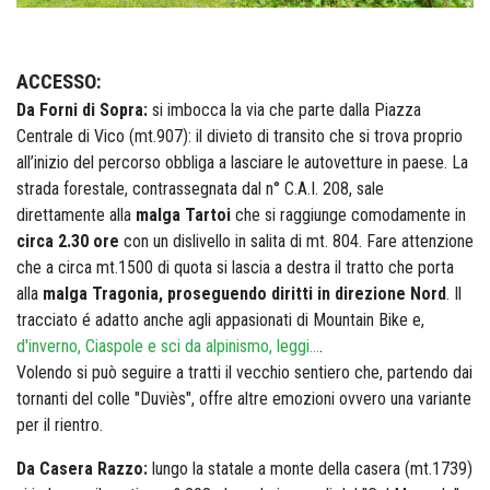
ACCESSO:
Da Forni di Sopra:
si imbocca la via che parte dalla Piazza
Centrale di Vico (mt.907): il divieto di transito che si trova proprio
all’inizio del percorso obbliga a lasciare le autovetture in paese. La
strada forestale, contrassegnata dal n° C.A.I. 208, sale
direttamente alla
malga Tartoi
che si raggiunge comodamente in
circa 2.30 ore
con un dislivello in salita di mt. 804. Fare attenzione
che a circa mt.1500 di quota si lascia a destra il tratto che porta
alla
malga Tragonia, proseguendo diritti in direzione Nord
. Il
tracciato é adatto anche agli appasionati di Mountain Bike e,
d'inverno, Ciaspole e sci da alpinismo, leggi...
.
Volendo si può seguire a tratti il vecchio sentiero che, partendo dai
tornanti del colle "Duviès", offre altre emozioni ovvero una variante
per il rientro.
Da Casera Razzo:
lungo la statale a monte della casera (mt.1739)